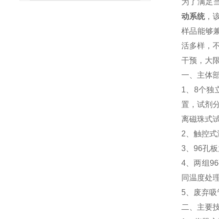
为了满足当
动系统
，
样品能够兼
活多样，不
干预，大
一、主体
1、8个
置，试剂
离磁珠式
2、触控
3、96孔
4、两组
同温度处
5、废弃
二、主要