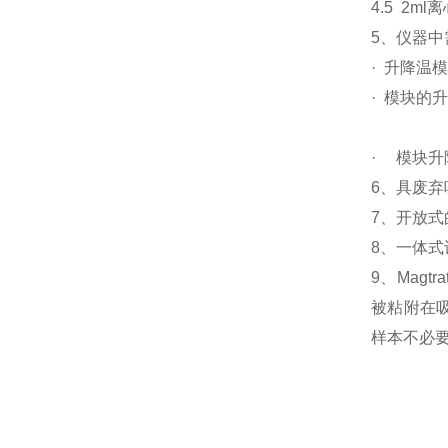
4.5 2ml
5、仪器
· 升降温模
· 模块的升
降温速度
· 模块升
6、具废
7、开放
8、一体
9、Magt
被粘附在
样本不必