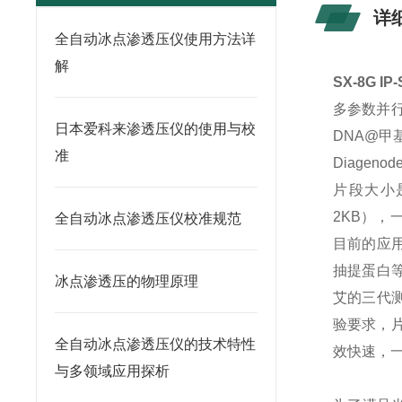
详
全自动冰点渗透压仪使用方法详
解
SX-8G 
多参数并行
日本爱科来渗透压仪的使用与校
DNA@
准
Diage
片段大小是
2KB），一
全自动冰点渗透压仪校准规范
目前的应用
抽提蛋白等
冰点渗透压的物理原理
艾的三代测
验要求，
全自动冰点渗透压仪的技术特性
效快速，
与多领域应用探析