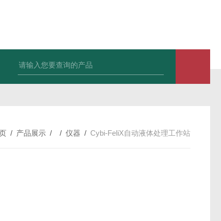
CelCulture® 直热式二氧化碳培养箱
VIVA® 通用型
页
/
产品展示
/ /
仪器
/
Cybi-FeliX自动液体处理工作站