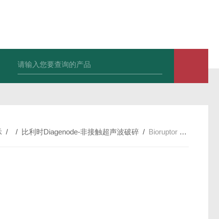
CelCulture® 直热式二氧化碳培养箱
VIVA® 通用型
示
/ /
比利时Diagenode-非接触超声波破碎
/
Bioruptor Plus 非接触超声波破碎仪